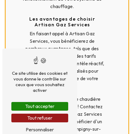
chauffage.
Les avantages de choisir
Artisan Gaz Services
En faisant appel à Artisan Gaz
Services, vous bénéficierez de
nombreux avantages, tels que des
interventions rapides, des tarifs
compétitifs, un service clientèle réactif,
et des conseils personnalisés pour
Ce site utilise des cookies et
prolonger la durée de vie de votre
vous donne le contrôle sur
ceux que vous souhaitez
chaudière.
activer
N'attendez pas que votre chaudière
Tout accepter
tombe en panne pour agir ! Contactez
dès maintenant Artisan Gaz Services
Tout refuser
au 01 41 79 22 22 pour bénéficier d'un
service de qualité à Champigny-sur-
Personnaliser