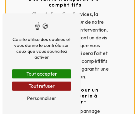
compétitifs
Chez Artisan Gaz Services, la
transparence est au cœur de notre
démarche. Avant chaque intervention,
nos plombiers vous fourniront un devis
Ce site utilise des cookies et
vous donne le contrôle sur
détaillé et gratuit, afin que vous
ceux que vous souhaitez
sachiez exactement ce qui sera fait et
activer
à quel prix. Nos tarifs sont compétitifs
et sans surprise, pour vous garantir une
Tout accepter
totale satisfaction.
Tout refuser
Contactez-nous pour un
dépannage plomberie à
Personnaliser
Maisons-Alfort
Pour tout besoin de dépannage
plomberie à Maisons-Alfort, n'hésitez
pas à contacter Artisan Gaz Services
au 01 41 79 22 22. Nos équipes sont à