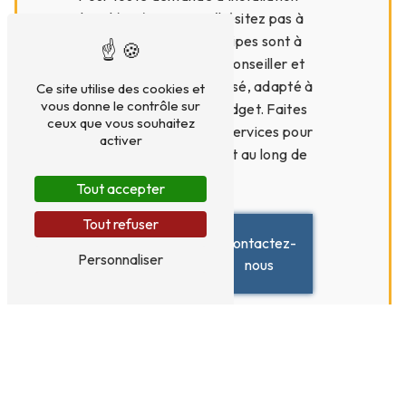
chaudière à Paris 12, n'hésitez pas à
nous contacter. Nos équipes sont à
votre écoute pour vous conseiller et
établir un devis personnalisé, adapté à
Ce site utilise des cookies et
vous donne le contrôle sur
vos besoins et à votre budget. Faites
ceux que vous souhaitez
confiance à Artisan Gaz Services pour
activer
un chauffage optimal tout au long de
l'année.
Tout accepter
Tout refuser
En
Contactez-
savoir
Personnaliser
nous
plus