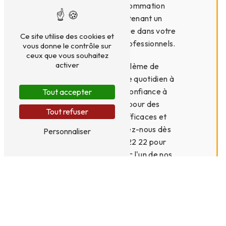
pour réduire votre consommation
d'énergie tout en maintenant un
excellent confort thermique dans votre
Ce site utilise des cookies et
logement ou vos locaux professionnels.
vous donne le contrôle sur
ceux que vous souhaitez
activer
Ne laissez pas un problème de
chauffage perturber votre quotidien à
Vitry-sur-seine. Faites confiance à
Tout accepter
Artisan Gaz Services pour des
Tout refuser
interventions rapides, efficaces et
personnalisées. Contactez-nous dès
Personnaliser
maintenant au 01 41 79 22 22 pour
prendre rendez-vous avec l'un de nos
techniciens qualifiés. Votre confort
thermique est notre priorité !
En
Contactez-
savoir