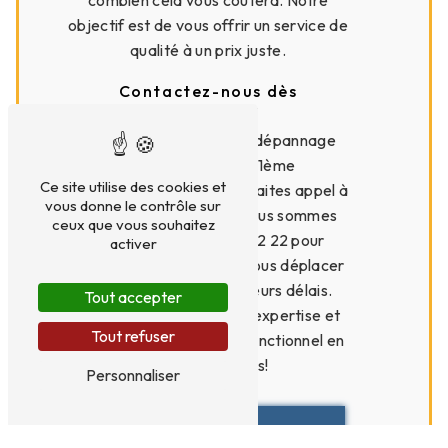
combien cela vous coûtera. Notre
objectif est de vous offrir un service de
qualité à un prix juste.
Contactez-nous dès
maintenant
Pour toute demande de dépannage
chauffage dans le 11ème
Ce site utilise des cookies et
arrondissement de Paris, faites appel à
vous donne le contrôle sur
Artisan Gaz Services. Nous sommes
ceux que vous souhaitez
joignables au 01 41 79 22 22 pour
activer
prendre rendez-vous et nous déplacer
chez vous dans les meilleurs délais.
Tout accepter
Faites confiance à notre expertise et
Tout refuser
retrouvez un chauffage fonctionnel en
un rien de temps!
Personnaliser
En
Contactez-